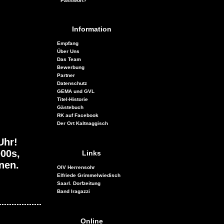
Passwort?
Information
Empfang
Über Uns
Das Team
Bewerbung
Partner
Datenschutz
GEMA und GVL
Titel-Historie
Gästebuch
RK auf Facebook
Der Ort Kaltnaggisch
Uhr!
000s,
Links
nen.
OIV Herrensohr
Elfriede Grimmelwiedisch
Saarl. Dorfzeitung
Band Iragazzi
Joschi02
01.09.2022 - 16:43
Online