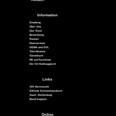
Passwort?
Information
Empfang
Über Uns
Das Team
Bewerbung
Partner
Datenschutz
GEMA und GVL
Titel-Historie
Gästebuch
RK auf Facebook
Der Ort Kaltnaggisch
Links
OIV Herrensohr
Elfriede Grimmelwiedisch
Saarl. Dorfzeitung
Band Iragazzi
Joschi02
01.09.2022 - 16:43
Online